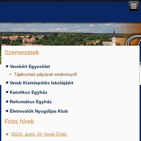
Szervezetek
Verebért Egyesület
Tájékoztató pályázati eredményről
Vereb Kistelepülés Iskolájáért
Katolikus Egyház
Református Egyház
Életrevalók Nyugdíjas Klub
Friss hírek
20224. április 19. Verebi Esték