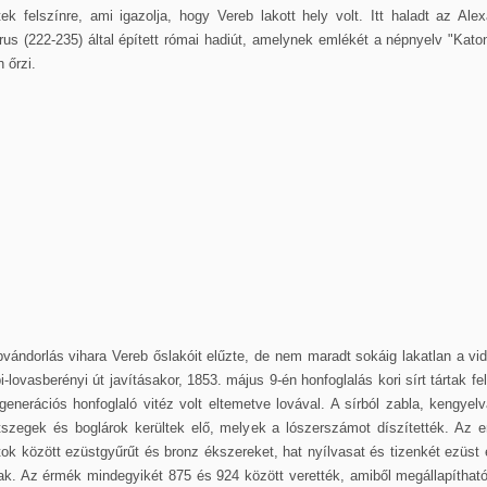
tek felszínre, ami igazolja, hogy Vereb lakott hely volt. Itt haladt az Ale
us (222-235) által épített római hadiút, amelynek emlékét a népnyelv "Kato
 őrzi.
vándorlás vihara Vereb őslakóit elűzte, de nem maradt sokáig lakatlan a vi
i-lovasberényi út javításakor, 1853. május 9-én honfoglalás kori sírt tártak fe
generációs honfoglaló vitéz volt eltemetve lovával. A sírból zabla, kengyel
tszegek és boglárok kerültek elő, melyek a lószerszámot díszítették. Az e
ok között ezüstgyűrűt és bronz ékszereket, hat nyílvasat és tizenkét ezüst
tak. Az érmék mindegyikét 875 és 924 között verették, amiből megállapítható