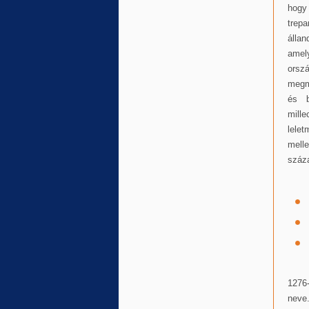
hogy 
trepa
állan
amely
orsz
megm
és b
mill
lele
melle
száza
1276
neve