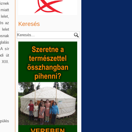
téznek
 miatt
lelet,
 és az
Keresés
lelet
osnak
lalás
A sír
di út
 XIII.
pülés