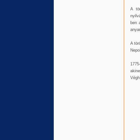
A tö
nyilv
ben a
anyan
A tör
Nepom
1775
akine
Végh 