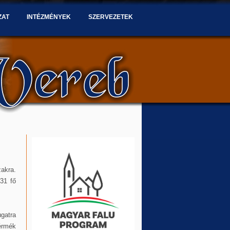
ZAT
INTÉZMÉNYEK
SZERVEZETEK
akra.
31 fő
ugatra
érmék