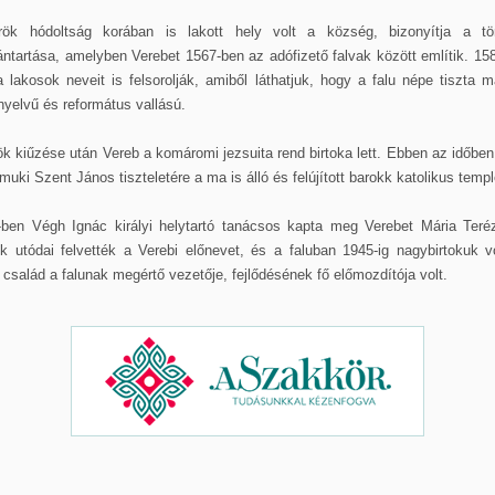
rök hódoltság korában is lakott hely volt a község, bizonyítja a tö
ántartása, amelyben Verebet 1567-ben az adófizető falvak között említik. 15
 lakosok neveit is felsorolják, amiből láthatjuk, hogy a falu népe tiszta 
yelvű és református vallású.
ök kiűzése után Vereb a komáromi jezsuita rend birtoka lett. Ebben az időben
uki Szent János tiszteletére a ma is álló és felújított barokk katolikus temp
-ben Végh Ignác királyi helytartó tanácsos kapta meg Verebet Mária Terézi
k utódai felvették a Verebi előnevet, és a faluban 1945-ig nagybirtokuk v
család a falunak megértő vezetője, fejlődésének fő előmozdítója volt.