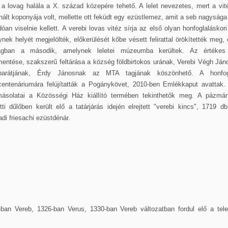
a lovag halála a X. század közepére tehető. A lelet nevezetes, mert a vi
nált koponyája volt, mellette ott feküdt egy ezüstlemez, amit a seb nagysága
dóan viselnie kellett. A verebi lovas vitéz sírja az első olyan honfoglaláskori 
nek helyét megjelölték, előkerülését kőbe vésett felirattal örökítették meg,
ágban a második, amelynek leletei múzeumba kerültek. Az értékes 
entése, szakszerű feltárása a község földbirtokos urának, Verebi Végh Ján
arátjának, Érdy Jánosnak az MTA tagjának köszönhető. A honfog
ecentenáriumára felújítatták a Pogánykövet, 2010-ben Emlékkaput avattak. 
tmásolatai a Közösségi Ház kiállító termében tekinthetők meg. A pázmán
tti dűlőben került elő a tatárjárás idején elrejtett "verebi kincs", 1719 db
di friesachi ezüstdénár.
-ban Vereb, 1326-ban Verus, 1330-ban Vereb változatban fordul elő a tele
.