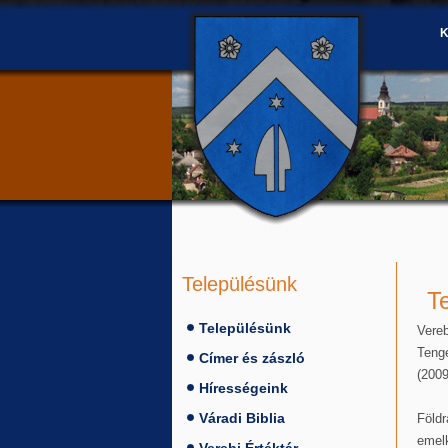
Településünk
T
Településünk
Vere
Teng
Címer és zászló
(2009
Hírességeink
Váradi Biblia
Földr
emel