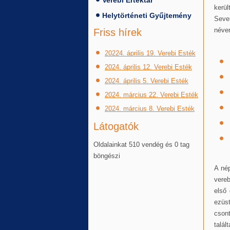
Verebi Értéktár
kerül
Helytörténeti Gyűjtemény
Sever
néven
Friss hírek
20224. április 19. Verebi Esték
2024. április 12. Verebi Esték
2024. április 5. Verebi Esték
2024. március 22. Verebi Esték
2024. március 8. Verebi Esték
Látogatók
Oldalainkat 510 vendég és 0 tag
böngészi
A nép
vereb
első 
ezüs
csont
talál