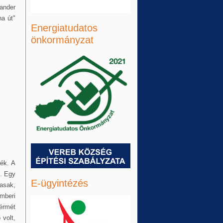
xander
na út"
Energiatudatos
önkormányzat
dék. A
l. Egy
E-ügyintézés
vasak,
mberi
 érmét
 volt,