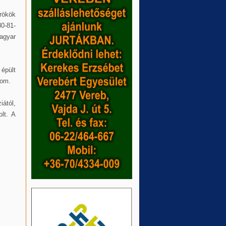
rökök
80-81-
magyar
 épült
lom.
ától,
olt. A