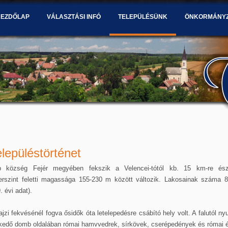
KEZDŐLAP
VÁLASZTÁSI INFÓ
TELEPÜLÉSÜNK
ÖNKORMÁNY
elepüléstörténet
b község Fejér megyében fekszik a Velencei-tótól kb. 15 km-re ész
erszint feletti magassága 155-230 m között változik. Lakosainak száma 8
. évi adat).
ajzi fekvésénél fogva ősidők óta letelepedésre csábító hely volt. A falutól ny
kedő domb oldalában római hamvvedrek, sírkövek, cserépedények és római 