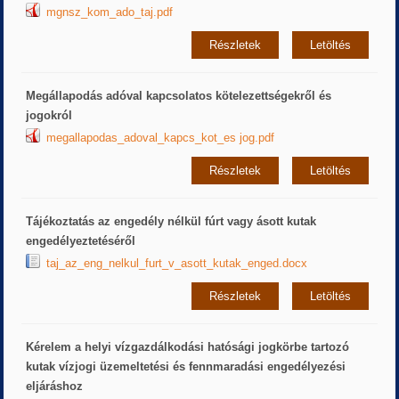
mgnsz_kom_ado_taj.pdf
Részletek
Letöltés
Megállapodás adóval kapcsolatos kötelezettségekről és
jogokról
megallapodas_adoval_kapcs_kot_es jog.pdf
Részletek
Letöltés
Tájékoztatás az engedély nélkül fúrt vagy ásott kutak
engedélyeztetéséről
taj_az_eng_nelkul_furt_v_asott_kutak_enged.docx
Részletek
Letöltés
Kérelem a helyi vízgazdálkodási hatósági jogkörbe tartozó
kutak vízjogi üzemeltetési és fennmaradási engedélyezési
eljáráshoz