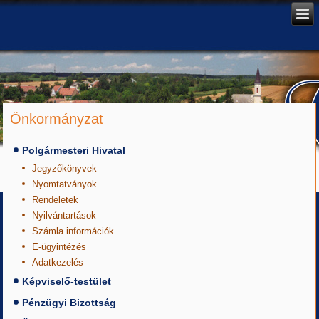
Önkormányzat
Polgármesteri Hivatal
Jegyzőkönyvek
Nyomtatványok
Rendeletek
Nyilvántartások
Számla információk
E-ügyintézés
Adatkezelés
Képviselő-testület
Pénzügyi Bizottság