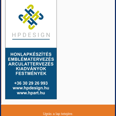
Ugrás a lap tetejére.