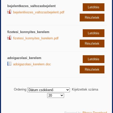
bejelentkezes_valtozasbejelent
Letöltés
bejelentkezes_valtozasbejelent.pdf
Részletek
fizetesi_konnyites_kerelem
Letöltés
fizetesi_konnyites_kerelem.pdf
Részletek
adoigazolasi_kerelem
Letöltés
adoigazolasi_kerelem.doc
Részletek
Ordering
Kijelzettek száma
Powered by
Phoca Download