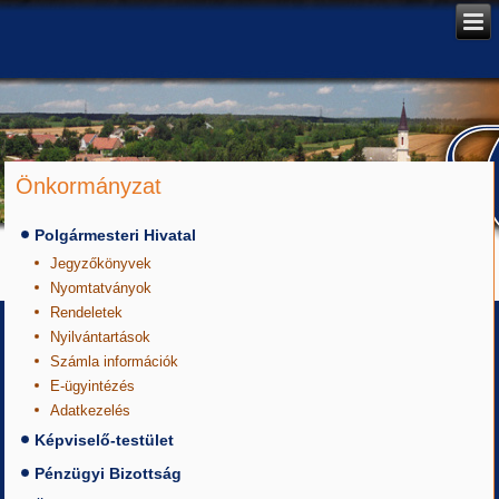
Önkormányzat
Polgármesteri Hivatal
Jegyzőkönyvek
Nyomtatványok
Rendeletek
Nyilvántartások
Számla információk
E-ügyintézés
Adatkezelés
Képviselő-testület
Pénzügyi Bizottság