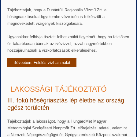
Tájékoztatjuk, hogy a Dunántúli Regionális Vízmű Zrt. a
hőségriasztásokat figyelembe véve idén is felkészült a
megnövekedett vízigények kiszolgálására.
Ugyanakkor felhívja tisztelt felhasználói figyelmét, hogy ha felelősen
és takarékosan bánnak az ivóvízzel, azzal nagymértékben
hozzájárulhatnak a vízkorlátozások elkerüléséhez.
Bővebben: Felelős vízhasználat
LAKOSSÁGI TÁJÉKOZTATÓ
III. fokú hőségriasztás lép életbe az ország
egész területén
Tájékoztatjuk a lakosságot, hogy a HungaroMet Magyar
Meteorológiai Szolgáltató Nonprofit Zrt. előrejelzési adatai, valamint
a Nemzeti Népegészségügyi és Gyógyszerészeti Központ szakmai