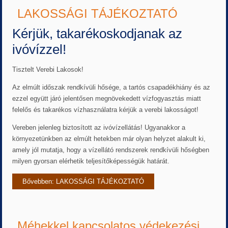
LAKOSSÁGI TÁJÉKOZTATÓ
Kérjük, takarékoskodjanak az
ivóvízzel!
Tisztelt Verebi Lakosok!
Az elmúlt időszak rendkívüli hősége, a tartós csapadékhiány és az
ezzel együtt járó jelentősen megnövekedett vízfogyasztás miatt
felelős és takarékos vízhasználatra kérjük a verebi lakosságot!
Vereben jelenleg biztosított az ivóvízellátás! Ugyanakkor a
környezetünkben az elmúlt hetekben már olyan helyzet alakult ki,
amely jól mutatja, hogy a vízellátó rendszerek rendkívüli hőségben
milyen gyorsan elérhetik teljesítőképességük határát.
Bővebben: LAKOSSÁGI TÁJÉKOZTATÓ
Méhekkel kapcsolatos védekezési