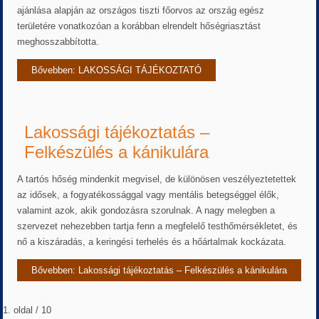
ajánlása alapján az országos tiszti főorvos az ország egész
területére vonatkozóan a korábban elrendelt hőségriasztást
meghosszabbította.
Bővebben: LAKOSSÁGI TÁJÉKOZTATÓ
Lakossági tájékoztatás –
Felkészülés a kánikulára
A tartós hőség mindenkit megvisel, de különösen veszélyeztetettek
az idősek, a fogyatékossággal vagy mentális betegséggel élők,
valamint azok, akik gondozásra szorulnak. A nagy melegben a
szervezet nehezebben tartja fenn a megfelelő testhőmérsékletet, és
nő a kiszáradás, a keringési terhelés és a hőártalmak kockázata.
Bővebben: Lakossági tájékoztatás – Felkészülés a kánikulára
1. oldal / 10