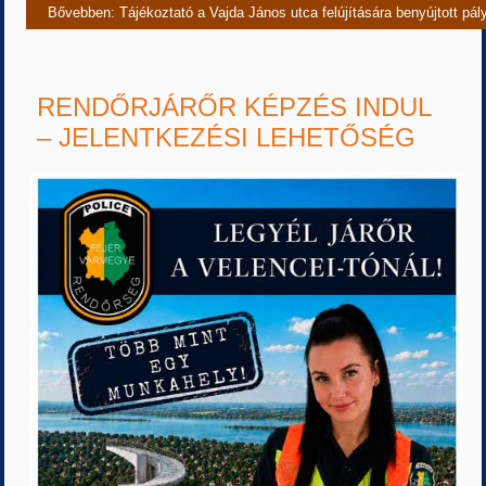
Bővebben: Tájékoztató a Vajda János utca felújítására benyújtott pál
RENDŐRJÁRŐR KÉPZÉS INDUL
– JELENTKEZÉSI LEHETŐSÉG