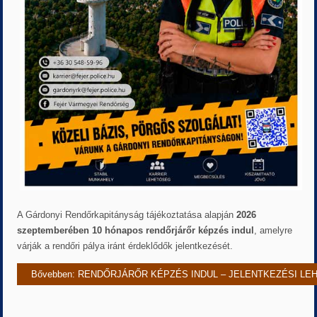
A Gárdonyi Rendőrkapitányság tájékoztatása alapján
2026
szeptemberében 10 hónapos rendőrjárőr képzés indul
, amelyre
várják a rendőri pálya iránt érdeklődők jelentkezését.
Bővebben: RENDŐRJÁRŐR KÉPZÉS INDUL – JELENTKEZÉSI L