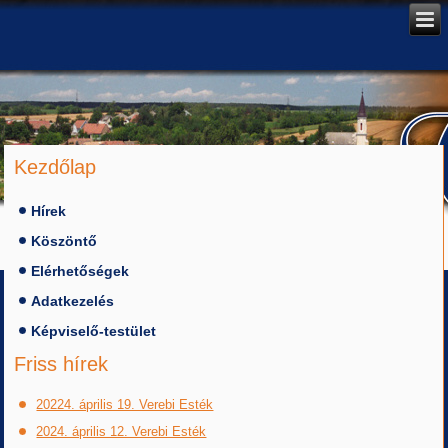
Kezdőlap
Hírek
Köszöntő
Elérhetőségek
Adatkezelés
Képviselő-testület
Friss hírek
20224. április 19. Verebi Esték
2024. április 12. Verebi Esték