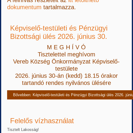
A felhívás részleteit az
itt letölthető
dokumentum
tartalmazza.
Képviselő-testületi és Pénzügyi
Bizottsági ülés 2026. június 30.
M E G H Í V Ó
Tisztelettel meghívom
Vereb Község Önkormányzat Képviselő-
testülete
2026. június 30-án (kedd) 18.15 órakor
tartandó rendes nyilvános ülésére
Bővebben: Képviselő-testületi és Pénzügyi Bizottsági ülés 2026. júni
Felelős vízhasználat
Tisztelt Lakosság!