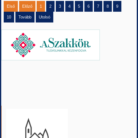
Első
Előző
1
2
3
4
5
6
7
8
9
10
Tovább
Utolsó