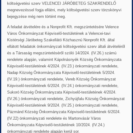
költségvetési szerv VELENCEI JÁRÓBETEG SZAKRENDELŐ
megnevezéssel fogja ellátni, mely költségvetési szerv törzskönyvi
bejegyzése még nem történt meg.
A feladat átvételére és a Nonprofit Kft. megszüntetésére Velence
Város Önkormányzat Képviselő-testületének a Velencei-tavi
Kistérségi Járóbeteg Szakellátó Közhasznú Nonprofit Kft. által
ellátott feladatok önkormányzati költségvetési szerv általi átvételéről
és a Társaság megszüntetéséről szóló 14/2024. (IV.26.) számú
rendelete alapján, valamint Kápolnásnyék Község Önkormányzata
Képviselő-testületének 4/2024. (IV.23.) önkormányzati rendelete,
Nadap Község Önkormányzata Képviselő-testületének 5/2024.
(IV.19.) önkormányzati rendelete, Vereb Község Önkormányzat
Képviselő-testületének 6/2024. (IV.24.) önkormányzati rendelete,
Sukoró Község Önkormányzata Képviselő-testületének 4/2024.
(IV.26.) önkormányzati rendelete, Zichyújfalu Község Önkormányzat
Képviselő-testületének 9/2024. (IV.25.) önkormányzati rendelete,
Pázmánd Község Önkormányzata Képviselő-testületének 6/2024.
(IV.22) önkormányzati rendelete és Martonvásár Város
Önkormányzata Képviselő-testületének 10/2024. (IV.24.)
önkormányzati rendelete alapján kerül sor.