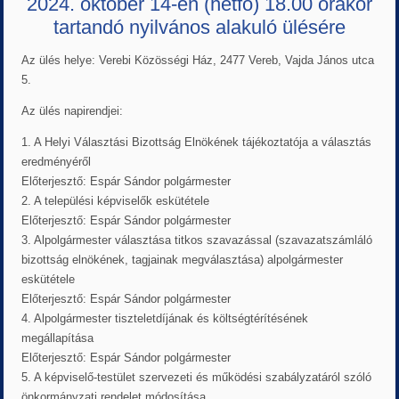
2024. október 14-én (hétfő) 18.00 órakor
tartandó nyilvános alakuló ülésére
Az ülés helye: Verebi Közösségi Ház, 2477 Vereb, Vajda János utca
5.
Az ülés napirendjei:
1. A Helyi Választási Bizottság Elnökének tájékoztatója a választás
eredményéről
Előterjesztő: Espár Sándor polgármester
2. A települési képviselők eskütétele
Előterjesztő: Espár Sándor polgármester
3. Alpolgármester választása titkos szavazással (szavazatszámláló
bizottság elnökének, tagjainak megválasztása) alpolgármester
eskütétele
Előterjesztő: Espár Sándor polgármester
4. Alpolgármester tiszteletdíjának és költségtérítésének
megállapítása
Előterjesztő: Espár Sándor polgármester
5. A képviselő-testület szervezeti és működési szabályzatáról szóló
önkormányzati rendelet módosítása