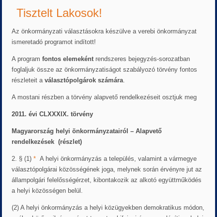
Tisztelt Lakosok!
Az önkormányzati választásokra készülve a verebi önkormányzat
ismeretadó programot indított!
A program
fontos
elemeként
rendszeres bejegyzés-sorozatban
foglaljuk össze az önkormányzatiságot szabályozó törvény fontos
részleteit a
választópolgárok
számára
.
A mostani részben a törvény alapvető rendelkezéseit osztjuk meg
2011. évi CLXXXIX. törvény
Magyarország helyi önkormányzatairól – Alapvető
rendelkezések (részlet)
2. § (1)
*
A helyi önkormányzás a település, valamint a vármegye
választópolgárai közösségének joga, melynek során érvényre jut az
állampolgári felelősségérzet, kibontakozik az alkotó együttműködés
a helyi közösségen belül.
(2) A helyi önkormányzás a helyi közügyekben demokratikus módon,