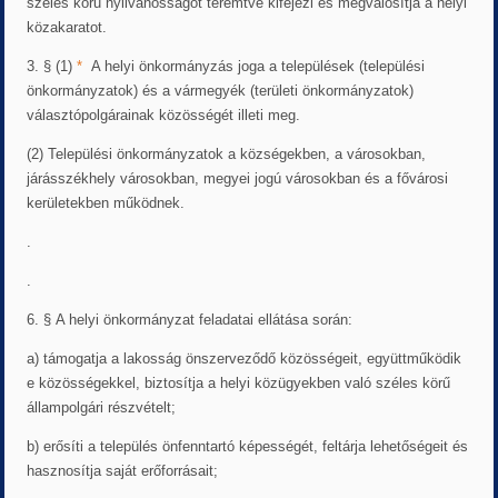
széles körű nyilvánosságot teremtve kifejezi és megvalósítja a helyi
közakaratot.
3. § (1)
*
A helyi önkormányzás joga a települések (települési
önkormányzatok) és a vármegyék (területi önkormányzatok)
választópolgárainak közösségét illeti meg.
(2) Települési önkormányzatok a községekben, a városokban,
járásszékhely városokban, megyei jogú városokban és a fővárosi
kerületekben működnek.
.
.
6. § A helyi önkormányzat feladatai ellátása során:
a) támogatja a lakosság önszerveződő közösségeit, együttműködik
e közösségekkel, biztosítja a helyi közügyekben való széles körű
állampolgári részvételt;
b) erősíti a település önfenntartó képességét, feltárja lehetőségeit és
hasznosítja saját erőforrásait;