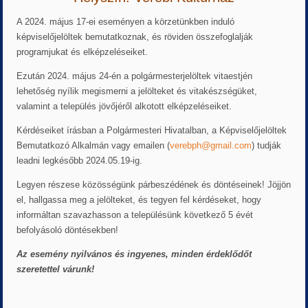
A 2024. május 17-ei eseményen a körzetünkben induló
képviselőjelöltek bemutatkoznak, és röviden összefoglalják
programjukat és elképzeléseiket.
Ezután 2024. május 24-én a polgármesterjelöltek vitaestjén
lehetőség nyílik megismerni a jelölteket és vitakészségüket,
valamint a település jövőjéről alkotott elképzeléseiket.
Kérdéseiket írásban a Polgármesteri Hivatalban, a Képviselőjelöltek
Bemutatkozó Alkalmán vagy emailen (
verebph@gmail.com
) tudják
leadni legkésőbb 2024.05.19-ig.
Legyen részese közösségünk párbeszédének és döntéseinek! Jöjjön
el, hallgassa meg a jelölteket, és tegyen fel kérdéseket, hogy
informáltan szavazhasson a településünk következő 5 évét
befolyásoló döntésekben!
Az esemény nyilvános és ingyenes, minden érdeklődőt
szeretettel várunk!