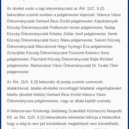
Az átvétel során a tagi önkormányzatot az Áht. 11/C. § (2)
bekezdése szerinti esetben a polgármester képviseli: Velence Város
Önkormányzatát Gerhard Ákos Emőd polgármester, Kápolnásnyék
Község Önkormányzatát Podhorszki István polgármester, Nadap
Község Önkormányzatát Köteles Zoltán Jenő polgármester, Vereb
Község Önkormányzatát Kurcz Mária polgármester, Sukoró Község
Önkormányzatát Mészárosné Hegyi Gyöngyi Éva polgármester,
Zichyújfalu Község Önkormányzatot Füzesiné Kolonics Ilona
polgármester, Pázmánd Község Önkormányzatát Böjte Richárd
polgármester, Martonvásár Város Önkormányzatát Dr. Szabó Tibor
polgármester.
Az Áht. 11/A. § (3) bekezdés d) pontja szerinti szervezeti
átalakítással, átadás-átvétellel összefüggő feladatok végrehajtásáért
felelős (átvételi felelős) Gerhard Ákos Emőd Velence Város
Önkormányzata polgármestere, vagy az általa kijelölt személy.
A Velencei-tavi Kistérségi Járóbeteg Szakellátó Közhasznú Nonprofit
Kft. az Áht. 11/D. § (2) bekezdésére tekintettel felhívja a hitelezőket,
hogy a még le nem járt követelések megtérítését nem követelhetik,