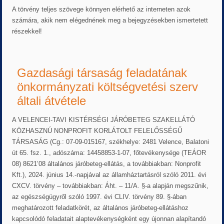
A törvény teljes szövege könnyen elérhető az interneten azok
számára, akik nem elégednének meg a bejegyzésekben ismertetett
részekkel!
Gazdasági társaság feladatának
önkormányzati költségvetési szerv
általi átvétele
A VELENCEI-TAVI KISTÉRSÉGI JÁRÓBETEG SZAKELLÁTÓ
KÖZHASZNÚ NONPROFIT KORLÁTOLT FELELŐSSÉGŰ
TÁRSASÁG (Cg.: 07-09-015167, székhelye: 2481 Velence, Balatoni
út 65. fsz. 1., adószáma: 14458853-1-07, főtevékenysége (TEÁOR
08) 8621’08 általános járóbeteg-ellátás, a továbbiakban: Nonprofit
Kft.), 2024. június 14.-napjával az államháztartásról szóló 2011. évi
CXCV. törvény – továbbiakban: Áht. – 11/A. §-a alapján megszűnik,
az egészségügyről szóló 1997. évi CLIV. törvény 89. §-ában
meghatározott feladatkörét, az általános járóbeteg-ellátáshoz
kapcsolódó feladatait alaptevékenységként egy újonnan alapítandó