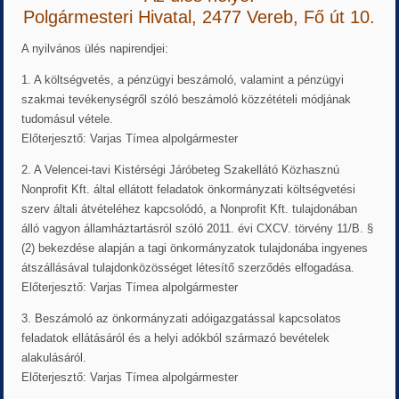
Polgármesteri Hivatal, 2477 Vereb, Fő út 10.
A nyilvános ülés napirendjei:
1. A költségvetés, a pénzügyi beszámoló, valamint a pénzügyi
szakmai tevékenységről szóló beszámoló közzétételi módjának
tudomásul vétele.
Előterjesztő: Varjas Tímea alpolgármester
2. A Velencei-tavi Kistérségi Járóbeteg Szakellátó Közhasznú
Nonprofit Kft. által ellátott feladatok önkormányzati költségvetési
szerv általi átvételéhez kapcsolódó, a Nonprofit Kft. tulajdonában
álló vagyon államháztartásról szóló 2011. évi CXCV. törvény 11/B. §
(2) bekezdése alapján a tagi önkormányzatok tulajdonába ingyenes
átszállásával tulajdonközösséget létesítő szerződés elfogadása.
Előterjesztő: Varjas Tímea alpolgármester
3. Beszámoló az önkormányzati adóigazgatással kapcsolatos
feladatok ellátásáról és a helyi adókból származó bevételek
alakulásáról.
Előterjesztő: Varjas Tímea alpolgármester