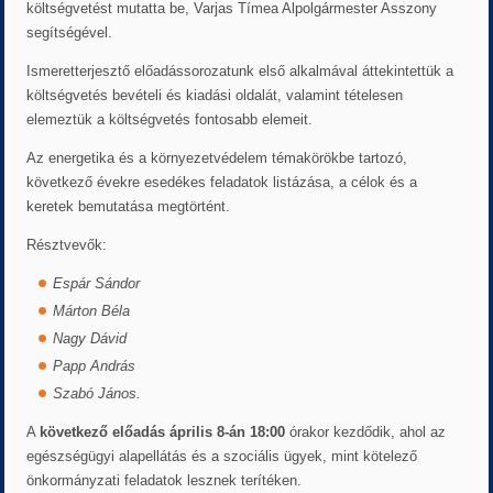
költségvetést mutatta be, Varjas Tímea Alpolgármester Asszony
segítségével.
Ismeretterjesztő előadássorozatunk első alkalmával áttekintettük a
költségvetés bevételi és kiadási oldalát, valamint tételesen
elemeztük a költségvetés fontosabb elemeit.
Az energetika és a környezetvédelem témakörökbe tartozó,
következő évekre esedékes feladatok listázása, a célok és a
keretek bemutatása megtörtént.
Résztvevők:
Espár Sándor
Márton Béla
Nagy Dávid
Papp András
Szabó János.
A
következő előadás április 8-án
18:00
órakor kezdődik, ahol az
egészségügyi alapellátás és a szociális ügyek, mint kötelező
önkormányzati feladatok lesznek terítéken.