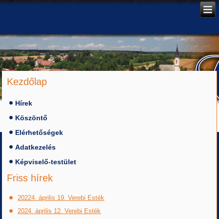
Kezdőlap
Hírek
Köszöntő
Elérhetőségek
Adatkezelés
Képviselő-testület
Friss hírek
20224. április 19. Verebi Esték
2024. április 12. Verebi Esték