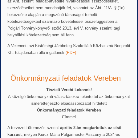
az Áht. szerinti feladat-átvételre hivatkozással szerződésüket,
szerződéseiket nem mondhatják fel, valamint az Áht. 11/A. § (1a)
bekezdése alapján a megszűnő társaságot terhelő
kötelezettségekből származó követeléssel összefüggésben a
Polgári Törvénykönyvről szóló 2013. évi V. törvény szerinti tagi
helytállási kötelezettség nem áll fenn.
A Velencei-tavi Kistérségi Járóbeteg Szakellátó Közhasznú Nonprofit
Kft. tulajdonában álló ingatlanok
(PDF)
Önkormányzati feladatok Vereben
Tisztelt Verebi Lakosok!
A közelgő önkormányzati választásokra tekintettel az önkormányzat
ismeretterjesztő előadássorozatot hirdetett
Önkormányzati feladatok Vereben
Címmel
A tervezett ütemezés szerint
április 2-án megtartottuk az első
kurzust
, melyen Kurcz Mária Polgármester Asszony a 2024-es