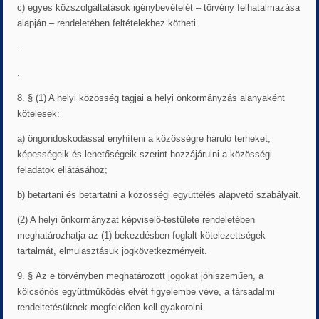
c) egyes közszolgáltatások igénybevételét – törvény felhatalmazása
alapján – rendeletében feltételekhez kötheti.
.
.
8. § (1) A helyi közösség tagjai a helyi önkormányzás alanyaként
kötelesek:
a) öngondoskodással enyhíteni a közösségre háruló terheket,
képességeik és lehetőségeik szerint hozzájárulni a közösségi
feladatok ellátásához;
b) betartani és betartatni a közösségi együttélés alapvető szabályait.
(2) A helyi önkormányzat képviselő-testülete rendeletében
meghatározhatja az (1) bekezdésben foglalt kötelezettségek
tartalmát, elmulasztásuk jogkövetkezményeit.
9. § Az e törvényben meghatározott jogokat jóhiszeműen, a
kölcsönös együttműködés elvét figyelembe véve, a társadalmi
rendeltetésüknek megfelelően kell gyakorolni.