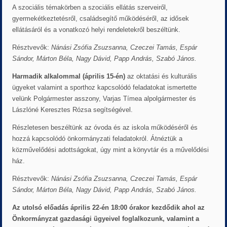
A szociális témakörben a szociális ellátás szerveiről,
gyermekétkeztetésről, családsegítő működéséről, az idősek
ellátásáról és a vonatkozó helyi rendeletekről beszéltünk.
Résztvevők:
Nánási Zsófia Zsuzsanna, Czeczei Tamás, Espár
Sándor, Márton Béla, Nagy Dávid, Papp András, Szabó János.
Harmadik alkalommal (április 15-én)
az oktatási és kulturális
ügyeket valamint a sporthoz kapcsolódó feladatokat ismertette
velünk Polgármester asszony, Varjas Tímea alpolgármester és
Lászlóné Keresztes Rózsa segítségével.
Részletesen beszéltünk az óvoda és az iskola működéséről és
hozzá kapcsolódó önkormányzati feladatokról. Átnéztük a
közművelődési adottságokat, úgy mint a könyvtár és a művelődési
ház.
Résztvevők:
Nánási Zsófia Zsuzsanna, Czeczei Tamás, Espár
Sándor, Márton Béla, Nagy Dávid, Papp András, Szabó János.
Az utolsó előadás április 22-én 18:00 órakor kezdődik ahol az
Önkormányzat gazdasági ügyeivel foglalkozunk, valamint a