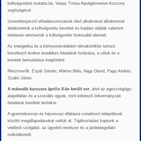
költségvetést mutatta be, Varjas Tímea Alpolgármester Asszony
segítségével.
Ismeretterjesztő előadássorozatunk első alkalmával alkalommal
áttekintettük a költségvetés bevételi és kiadási oldalát valamint
tételesen elemeztük a költségvetés fontosabb elemeit.
Az energetika és a környezetvédelem témakörökbe tartozó
következő évekre esedékes feladatok listázása, a célok és a
keretek bemutatása megtörtént.
Résztvevők:
Espár Sándor, Márton Béla, Nagy Dávid, Papp András,
Szabó János.
A második kurzusra április 8-án került sor
, ahol az egészségügyi
alapellátás és a szociális ügyek, mint kötelező önkormányzati
feladatok kerültek terítékre.
A gyermekorvosi és háziorvosi ellátásra vonatkozó települések
közötti megállapodásokat vettük át. Tájékoztatást kaptunk a
védőnői szolgálat, az ügyeleti rendszer és a járóbetegellátó
működéséről.