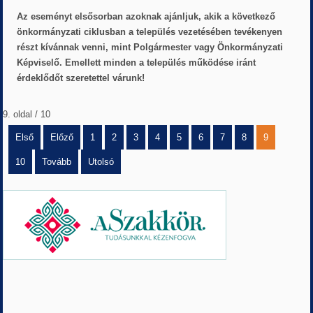
Az eseményt elsősorban azoknak ajánljuk, akik a következő
önkormányzati ciklusban a település vezetésében tevékenyen
részt kívánnak venni, mint Polgármester vagy Önkormányzati
Képviselő. Emellett minden a település működése iránt
érdeklődőt szeretettel várunk!
9. oldal / 10
Első
Előző
1
2
3
4
5
6
7
8
9
10
Tovább
Utolsó