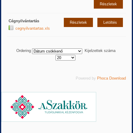
Részletek
Cégnyilvántartás
Részletek
Letöltés
cegnyilvantartas.xls
Ordering
Kijelzettek száma
Powered by
Phoca Download