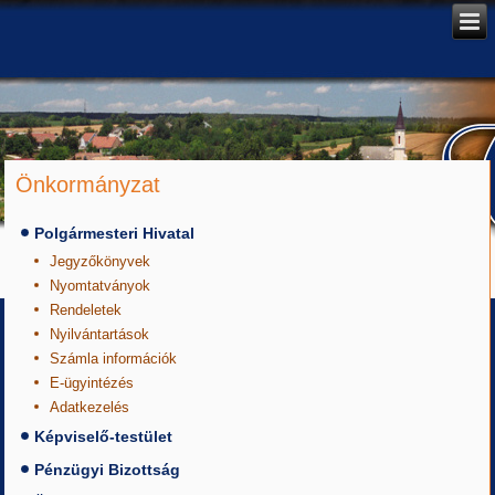
Önkormányzat
Polgármesteri Hivatal
Jegyzőkönyvek
Nyomtatványok
Rendeletek
Nyilvántartások
Számla információk
E-ügyintézés
Adatkezelés
Képviselő-testület
Pénzügyi Bizottság