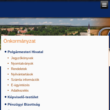
Önkormányzat
Polgármesteri Hivatal
Jegyzőkönyvek
Nyomtatványok
Rendeletek
Nyilvántartások
Számla információk
E-ügyintézés
Adatkezelés
Képviselő-testület
Pénzügyi Bizottság