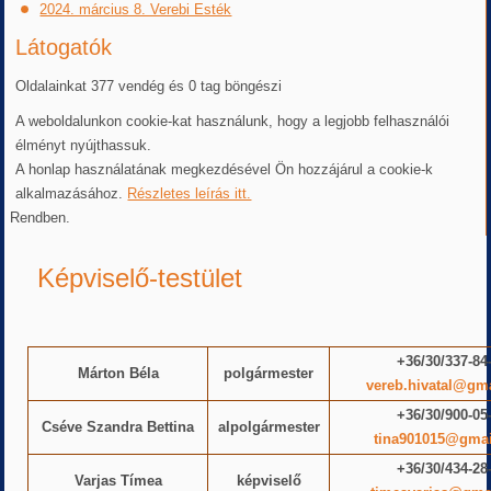
2024. március 8. Verebi Esték
Látogatók
Oldalainkat 377 vendég és 0 tag böngészi
A weboldalunkon cookie-kat használunk, hogy a legjobb felhasználói
élményt nyújthassuk.
A honlap használatának megkezdésével Ön hozzájárul a cookie-k
alkalmazásához.
Részletes leírás itt.
Rendben.
Képviselő-testület
+36/30/337-84
Márton Béla
polgármester
vereb.hivatal@gm
+36/30/900-05
Cséve Szandra Bettina
alpolgármester
tina901015@gma
+36/30/434-28
Varjas Tímea
képviselő