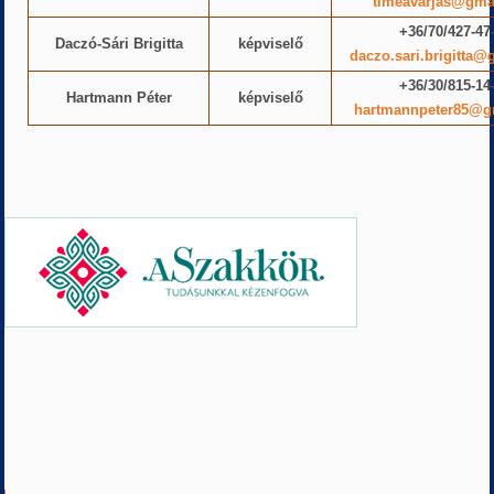
timeavarjas@gma
+36/70/427-47
Daczó-Sári Brigitta
képviselő
daczo.sari.brigitta
+36/30/815-14
Hartmann Péter
képviselő
hartmannpeter85@g