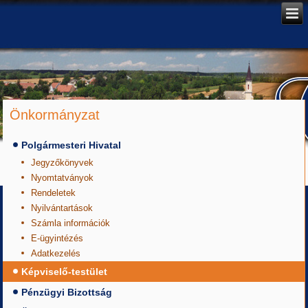
Önkormányzat
Polgármesteri Hivatal
Jegyzőkönyvek
Nyomtatványok
Rendeletek
Nyilvántartások
Számla információk
E-ügyintézés
Adatkezelés
Képviselő-testület
Pénzügyi Bizottság