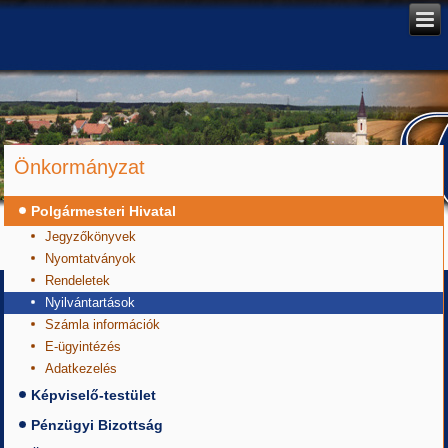
Önkormányzat
Polgármesteri Hivatal
Jegyzőkönyvek
Nyomtatványok
Rendeletek
Nyilvántartások
Számla információk
E-ügyintézés
Adatkezelés
Képviselő-testület
Pénzügyi Bizottság