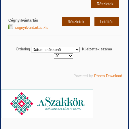
Részletek
Cégnyilvántartás
Részletek
Letöltés
cegnyilvantartas.xls
Ordering
Kijelzettek száma
Powered by
Phoca Download