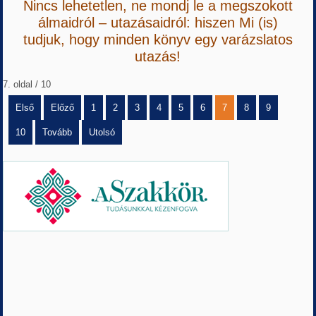
Nincs lehetetlen, ne mondj le a megszokott
álmaidról – utazásaidról: hiszen Mi (is)
tudjuk, hogy minden könyv egy varázslatos
utazás!
7. oldal / 10
Első
Előző
1
2
3
4
5
6
7
8
9
10
Tovább
Utolsó