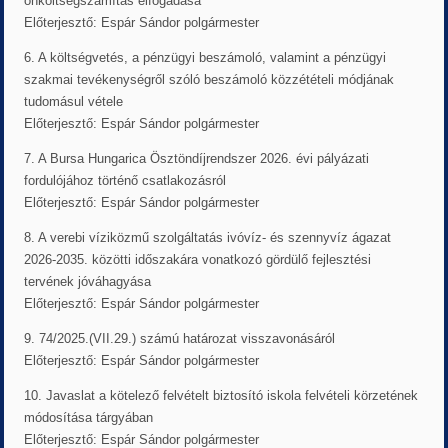
önköltségszámítás elfogadása
Előterjesztő: Espár Sándor polgármester
6. A költségvetés, a pénzügyi beszámoló, valamint a pénzügyi
szakmai tevékenységről szóló beszámoló közzétételi módjának
tudomásul vétele
Előterjesztő: Espár Sándor polgármester
7. A Bursa Hungarica Ösztöndíjrendszer 2026. évi pályázati
fordulójához történő csatlakozásról
Előterjesztő: Espár Sándor polgármester
8. A verebi víziközmű szolgáltatás ivóvíz- és szennyvíz ágazat
2026-2035. közötti időszakára vonatkozó gördülő fejlesztési
tervének jóváhagyása
Előterjesztő: Espár Sándor polgármester
9. 74/2025.(VII.29.) számú határozat visszavonásáról
Előterjesztő: Espár Sándor polgármester
10. Javaslat a kötelező felvételt biztosító iskola felvételi körzetének
módosítása tárgyában
Előterjesztő: Espár Sándor polgármester