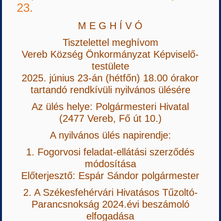
23.
M E G H Í V Ó
Tisztelettel meghívom
Vereb Község Önkormányzat Képviselő-
testülete
2025. június 23-án (hétfőn) 18.00 órakor
tartandó rendkívüli nyilvános ülésére
Az ülés helye: Polgármesteri Hivatal
(2477 Vereb, Fő út 10.)
A nyilvános ülés napirendje:
1. Fogorvosi feladat-ellátási szerződés
módosítása
Előterjesztő: Espár Sándor polgármester
2. A Székesfehérvári Hivatásos Tűzoltó-
Parancsnokság 2024.évi beszámoló
elfogadása