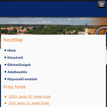
Kezdőlap
Hírek
Köszöntő
Elérhetőségek
Adatkezelés
Képviselő-testület
Friss hírek
20224. április 19. Verebi Esték
2024. április 12. Verebi Esték