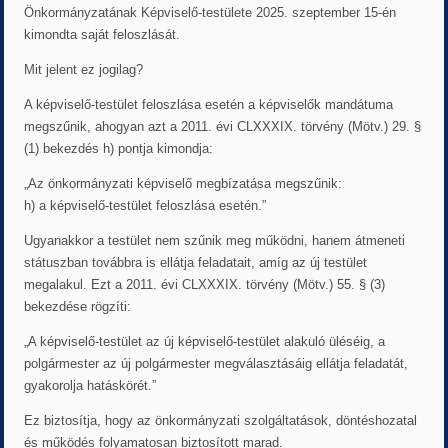
Önkormányzatának Képviselő-testülete 2025. szeptember 15-én
kimondta saját feloszlását.
Mit jelent ez jogilag?
A képviselő-testület feloszlása esetén a képviselők mandátuma
megszűnik, ahogyan azt a 2011. évi CLXXXIX. törvény (Mötv.) 29. §
(1) bekezdés h) pontja kimondja:
„Az önkormányzati képviselő megbízatása megszűnik:
h) a képviselő-testület feloszlása esetén.”
Ugyanakkor a testület nem szűnik meg működni, hanem átmeneti
státuszban továbbra is ellátja feladatait, amíg az új testület
megalakul. Ezt a 2011. évi CLXXXIX. törvény (Mötv.) 55. § (3)
bekezdése rögzíti:
„A képviselő-testület az új képviselő-testület alakuló üléséig, a
polgármester az új polgármester megválasztásáig ellátja feladatát,
gyakorolja hatáskörét.”
Ez biztosítja, hogy az önkormányzati szolgáltatások, döntéshozatal
és működés folyamatosan biztosított marad.