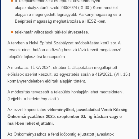
a Településrendezési és építési követelmények
alapszabályzatáról szóló 280/2024 (IX.30.) Korm.rendelet
alapján a megengedett legnagyobb Párkánymagasság és a
Beépítési magasság meghatározása a HÉSZ -ben,
telekhatár változások térképi átvezetése.
A tervben a Helyi Építési Szabályzat módosítására kerül sor. A
tervnek nincs hatása a község hosszú távú terveit megalapozó
településfejlesztési koncepcióra.
A munka az TÉKA 2024. október 1. állapotában megállapított
előírások szerint készült, az egyeztetés során a 419/2021. (VII. 15.)
kormányrendeletben előírtak alapján történt.
A módosítás tervezetét a település honlapján lehet megtekinteni.
(Lejjebb, a hirdetmény alatt.)
Az ezzel kapcsolatos
véleményüket, javaslataikat Vereb Község
Önkormányzatához 2025. szeptember 03. -ig írásban vagy e-
mail-ben lehet eljuttatni.
Az Önkormányzathoz a fenti időpontig eljuttatott javaslatok