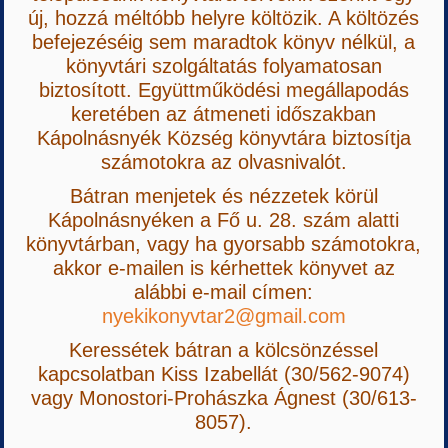
új, hozzá méltóbb helyre költözik. A költözés
befejezéséig sem maradtok könyv nélkül, a
könyvtári szolgáltatás folyamatosan
biztosított. Együttműködési megállapodás
keretében az átmeneti időszakban
Kápolnásnyék Község könyvtára biztosítja
számotokra az olvasnivalót.
Bátran menjetek és nézzetek körül
Kápolnásnyéken a Fő u. 28. szám alatti
könyvtárban, vagy ha gyorsabb számotokra,
akkor e-mailen is kérhettek könyvet az
alábbi e-mail címen:
nyekikonyvtar2@gmail.com
Keressétek bátran a kölcsönzéssel
kapcsolatban Kiss Izabellát (30/562-9074)
vagy Monostori-Prohászka Ágnest (30/613-
8057).