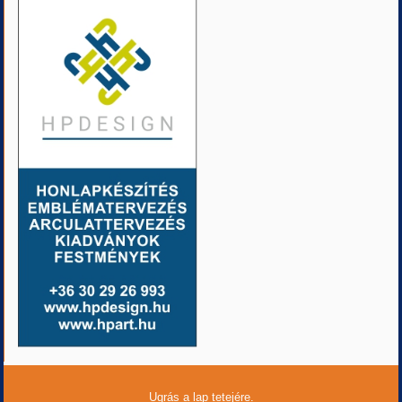
Ugrás a lap tetejére.