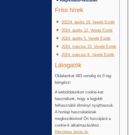
Képviselő-testület
Friss hírek
20224. április 19. Verebi Esték
2024. április 12. Verebi Esték
2024. április 5. Verebi Esték
2024. március 22. Verebi Esték
2024. március 8. Verebi Esték
Látogatók
Oldalainkat 493 vendég és 0 tag
böngészi
A weboldalunkon cookie-kat
használunk, hogy a legjobb
felhasználói élményt nyújthassuk.
A honlap használatának
megkezdésével Ön hozzájárul a
cookie-k alkalmazásához.
Részletes leírás itt.