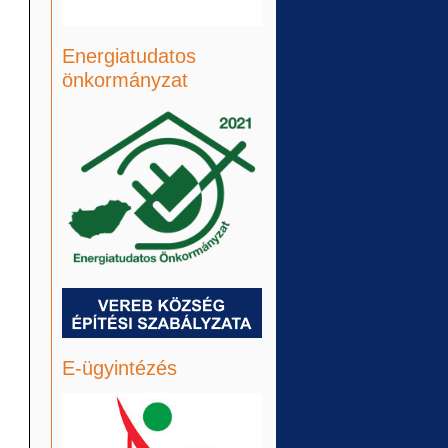
Energiatudatos
önkormányzat
E-ügyintézés