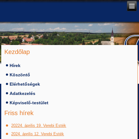
Kezdőlap
Hírek
Köszöntő
Elérhetőségek
Adatkezelés
Képviselő-testület
Friss hírek
20224. április 19. Verebi Esték
2024. április 12. Verebi Esték