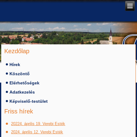
Kezdőlap
Hírek
Köszöntő
Elérhetőségek
Adatkezelés
Képviselő-testület
Friss hírek
20224. április 19. Verebi Esték
2024. április 12. Verebi Esték