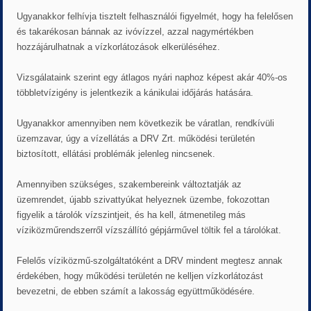
Ugyanakkor felhívja tisztelt felhasználói figyelmét, hogy ha felelősen
és takarékosan bánnak az ivóvízzel, azzal nagymértékben
hozzájárulhatnak a vízkorlátozások elkerüléséhez.
Vizsgálataink szerint egy átlagos nyári naphoz képest akár 40%-os
többletvízigény is jelentkezik a kánikulai időjárás hatására.
Ugyanakkor amennyiben nem következik be váratlan, rendkívüli
üzemzavar, úgy a vízellátás a DRV Zrt. működési területén
biztosított, ellátási problémák jelenleg nincsenek.
Amennyiben szükséges, szakembereink változtatják az
üzemrendet, újabb szivattyúkat helyeznek üzembe, fokozottan
figyelik a tárolók vízszintjeit, és ha kell, átmenetileg más
víziközműrendszerről vízszállító gépjárművel töltik fel a tárolókat.
Felelős víziközmű-szolgáltatóként a DRV mindent megtesz annak
érdekében, hogy működési területén ne kelljen vízkorlátozást
bevezetni, de ebben számít a lakosság együttműködésére.