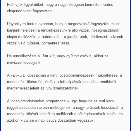
Felhívjuk figyelmüket, hogy a nagy hőségben kiemelten fontos
elegendő vizet fogyasztani.
Ugyanilyen fontos azonban, hogy a megnövekvő fogyasztás miatt
bánjunk felelősen a rendelkezésünkre álló vízzel, hőségriasztások
idején mellőzzük az autómosást, a járdák, utak, térkövezett udvarok
vízzel való hűtését, pormentesítését.
Ha rendelkezésre áll fúrt kút, vagy gyűjtött esővíz, akkor ne
ivóvízzel locsoljunk.
A kánikulai időszakban a kerti locsolóberendezések működtetése, a
medencék töltése és például a futballpályák locsolása rendkívüli
megterhelést jelent az ivóvízhálózatoknak.
A locsolórendszereket programozzuk úgy, hogy ne az esti vagy
reggeli csúcsidőszakban működjenek, a nagy területek locsolását, a
medencék töltését lehetőleg mellőzzük a hőségriasztások idején, és
azokon kívül se a napi csúcsidőszakban végezzük.