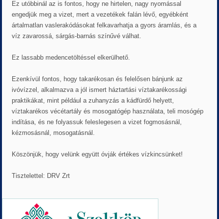
Ez utóbbinál az is fontos, hogy ne hirtelen, nagy nyomással
engedjük meg a vizet, mert a vezetékek falán lévő, egyébként
ártalmatlan vaslerakódásokat felkavarhatja a gyors áramlás, és a
víz zavarossá, sárgás-barnás színűvé válhat.
Ez lassabb medencetöltéssel elkerülhető.
Ezenkívül fontos, hogy takarékosan és felelősen bánjunk az
ivóvízzel, alkalmazva a jól ismert háztartási víztakarékossági
praktikákat, mint például a zuhanyzás a kádfürdő helyett,
víztakarékos vécétartály és mosogatógép használata, teli mosógép
indítása, és ne folyassuk feleslegesen a vizet fogmosásnál,
kézmosásnál, mosogatásnál.
Köszönjük, hogy velünk együtt óvják értékes vízkincsünket!
Tisztelettel: DRV Zrt