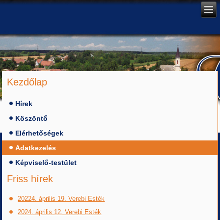
Kezdőlap
Hírek
Köszöntő
Elérhetőségek
Adatkezelés
Képviselő-testület
Friss hírek
20224. április 19. Verebi Esték
2024. április 12. Verebi Esték