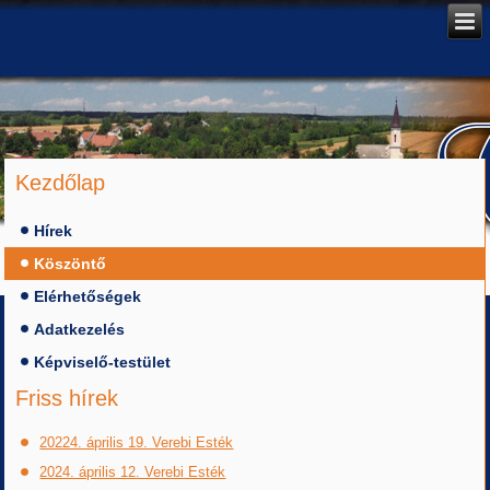
Kezdőlap
Hírek
Köszöntő
Elérhetőségek
Adatkezelés
Képviselő-testület
Friss hírek
20224. április 19. Verebi Esték
2024. április 12. Verebi Esték