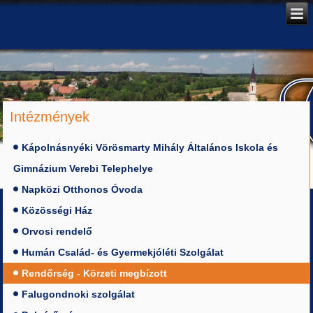
Intézmények
Kápolnásnyéki Vörösmarty Mihály Általános Iskola és
Gimnázium Verebi Telephelye
Napközi Otthonos Óvoda
Közösségi Ház
Orvosi rendelő
Humán Család- és Gyermekjóléti Szolgálat
Rendőrség - Körzeti megbízott
Falugondnoki szolgálat