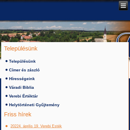
Településünk
Településünk
Címer és zászló
Hírességeink
Váradi Biblia
Verebi Értéktár
Helytörténeti Gyűjtemény
Friss hírek
20224. április 19. Verebi Esték