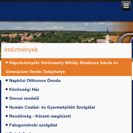
Intézmények
Kápolnásnyéki Vörösmarty Mihály Általános Iskola és
Gimnázium Verebi Telephelye
Napközi Otthonos Óvoda
Közösségi Ház
Orvosi rendelő
Humán Család- és Gyermekjóléti Szolgálat
Rendőrség - Körzeti megbízott
Falugondnoki szolgálat